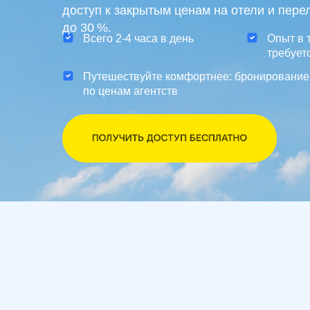
Всего 2-4 часа в день
Опыт в туризме
требуется
Путешествуйте комфортнее: бронирование со ски
по ценам агентств
Это
Хотите дополнительный заработо
тыс. к основной зарплате