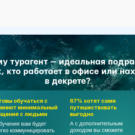
67% хотят сами
обучаться с
3–4 часа в
путешествовать
т минимальный
Столько в 
выгодно
я с людьми
уделяют ту
А с дополнительным
я вам будет
как подраб
доходом вы сможете
оммуницировать
это делать от 2 раз в
 подбирать туры
год