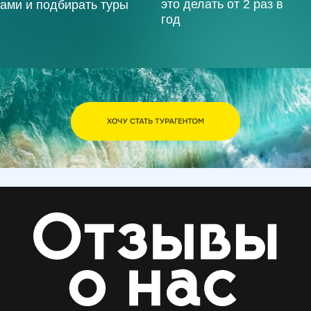
00
00
00
:
:
часов
минут
секунд