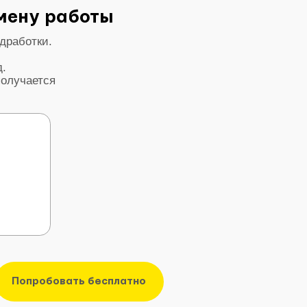
робовать бесплатно
урагент — идеальная подработка
то работает в офисе или находится
в декрете?