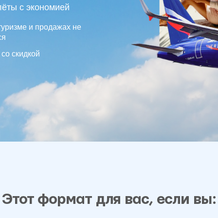
 и продажах не
дкой
т формат для вас, если вы:
к от 80−100
Ищете подработку 3–4 