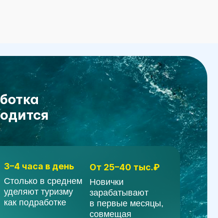
 день
От 25–40 тыс.₽
среднем
Новички
ризму
зарабатывают
отке
в первые месяцы,
совмещая
с основным местом
работы