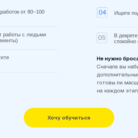
ты с людьми
В декрете или хотите г
)
спокойно совмещать с
Не нужно бросать работу и
Сначала вы набираете клиен
дополнительный заработок,
готовы ли масштабироватьс
на каждом этапе
Хочу обучиться