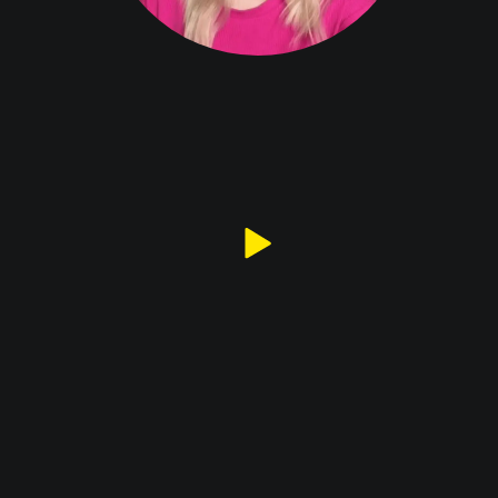
Хочу также
Ведущая:
Анастасия Косинская
и travel-эксперт
Автор курса
Обучила 4500+
по всей России
турагентов
Руководитель и куратор
онлайн-школы
Оборот с продажи туров