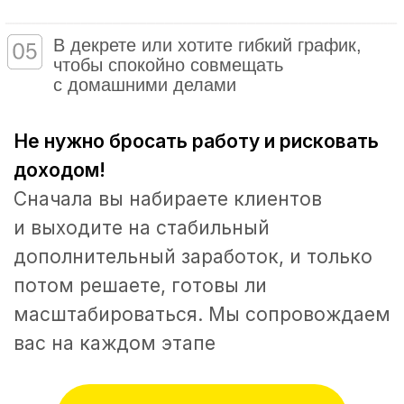
1
Как зарабатывать на
подборе туров как на
подработке
2
Из чего складываются
реальные доходы турагента
3
Как получить первых
клиентов и первые деньги
4
Как совмещать туризм с
основной работой / домом /
детьми