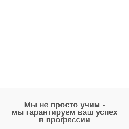
Почему турагент —
идеальная подработка
для тех, кто работает
в офисе или находится
в декрете?
78% людей идут в туризм
ради дополнительного
дохода онлайн
Легко совмещать с
офисом и не страшно
кардинально менять
профессию
70% готовы обучаться с нуля
и имеют минимальный опыт
общения с людьми
После обучения вам будет
очень легко коммуницировать