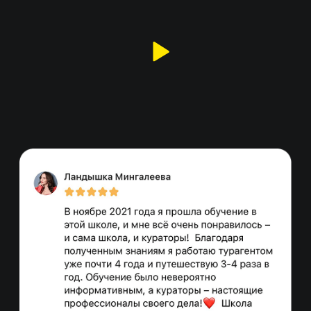
учеников –
1 млрд.
00
00
00
:
:
часов
минут
секунд
РЕГИСТРИРУЙТЕСЬ
ПРЯМО СЕЙЧАС