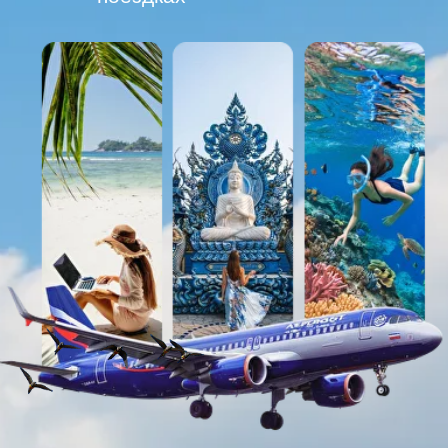
Что вас ждёт
на эфире
Хотите дополнительный заработок
от 80−100 тыс. к основной зарплате
Имеете минимальный опыт работы
с людьми (сервис, продажи, офис,
клиенты)
Любите путешествия и хотите
зарабатывать на этом
Ищете подработку 3–4 часа в день
В декрете или хотите гибкий график,
чтобы спокойно совмещать