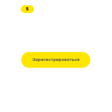
✔
как подбирать туры
✔ как общаться с клиентами
✔ где находить заявки
✔ как закрывать на бронь
70% наших учеников
приходят без опыта в
туризме
Попробовать бесплатно