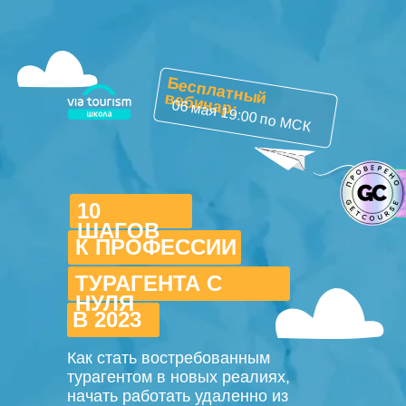
Б
есплатны
й вебинар:
06 мая 19:00 по МСК
10
ШАГОВ
К ПРОФЕССИИ
ТУРАГЕНТА С
НУЛЯ
В 2023
Как стать востребованным
турагентом в новых реалиях,
начать работать удаленно из