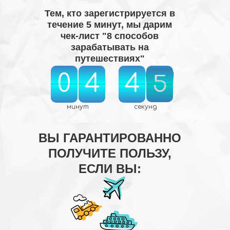
Тем, кто зарегистрируется в
течение 5 минут, мы дарим
чек-лист "8 способов
зарабатывать на
путешествиях"
0
4
4
4
0
4
5
4
5
4
5
5
5
5
минут
секунд
ВЫ ГАРАНТИРОВАННО
ПОЛУЧИТЕ ПОЛЬЗУ,
ЕСЛИ ВЫ: