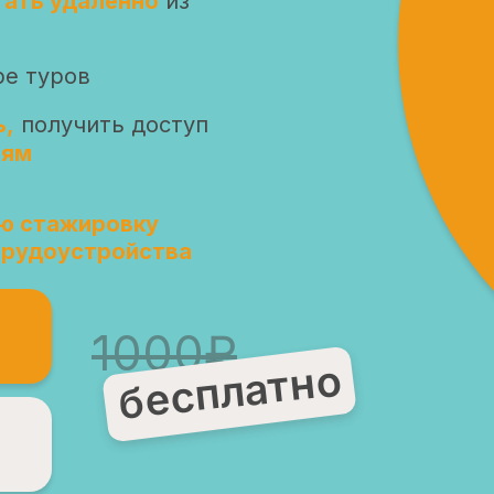
тать удаленно
из
ре туров
ь,
получить доступ
иям
ю стажировку
трудоустройства
1000₽
бесплатно