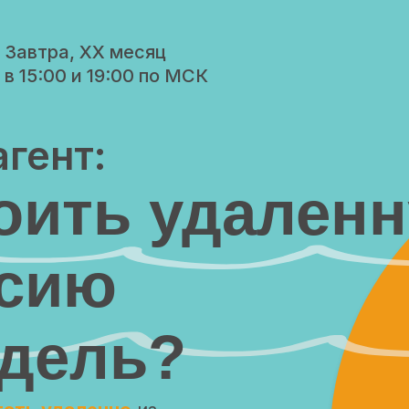
Завтра, ХХ месяц
в 15:00 и 19:00 по МСК
гент:
воить удален
сию
едель?