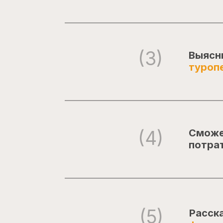
(3)
Выясн
туроп
(4)
Сможе
потрат
(5)
Расск