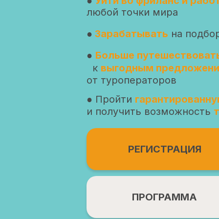
●
Уйти во фриланс и рабо
любой точки мира
●
Зарабатывать
на подбо
●
Больше путешествоват
к
выгодным предложен
от туроператоров
● Пройти
гарантированну
и получить возможность
РЕГИСТРАЦИЯ
ПРОГРАММА