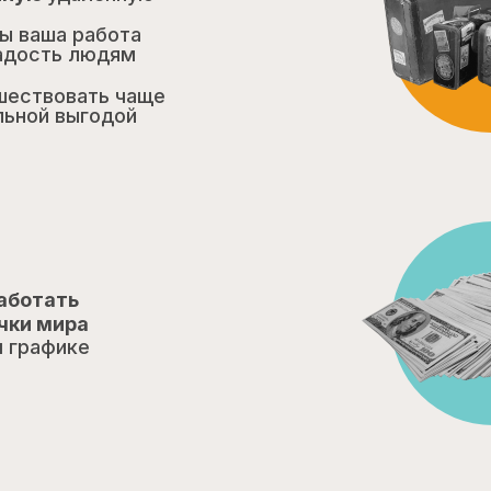
бы ваша работа
адость людям
шествовать чаще
льной выгодой
работать
чки мира
 графике