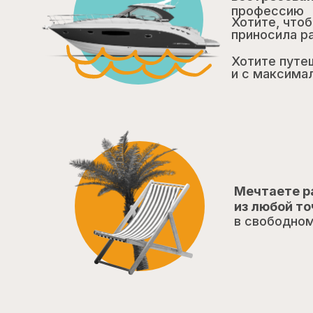
профессию
Хотите, что
приносила р
Хотите путе
и с максима
Мечтаете 
из любой то
в свободном