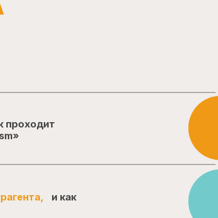
А
к проходит
ism»
рагента,
и как