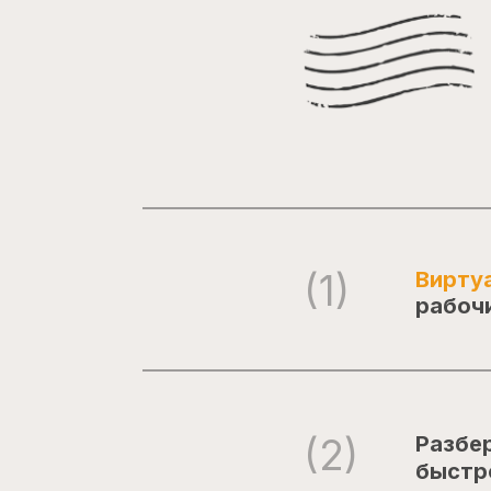
(1)
Вирту
рабочи
(2)
Разбе
быстр