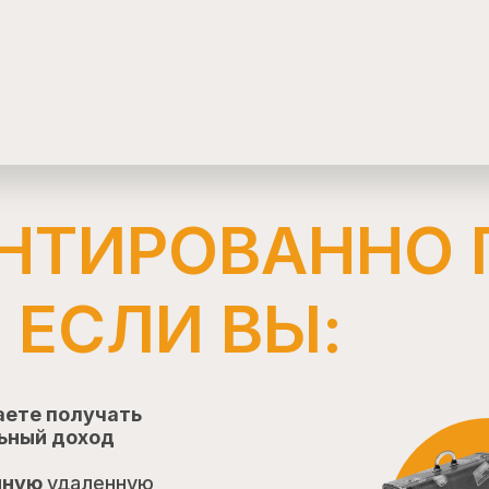
АНТИРОВАННО
 ЕСЛИ ВЫ:
аете получать
ьный доход
нную
удаленную