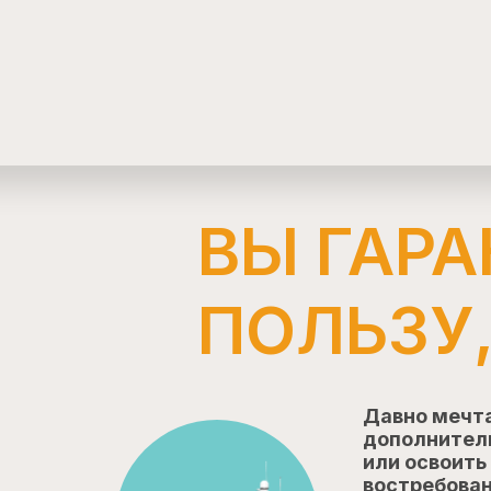
ВЫ ГАР
ПОЛЬЗУ,
Давно мечт
дополнител
или освоить
востребова