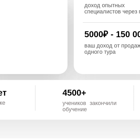
4500+
80
выпу
учеников закончили
остаю
обучение
проф
ГУЛЬШАТ
АВЗАЛОВА-
33 года, Анталия
@travel_avz
Родилась в небо
в Татарстане, по
жить в Турцию и 