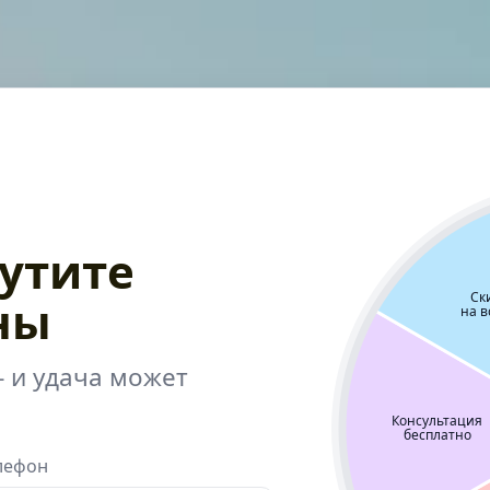
утите
ны
 и удача может
лефон