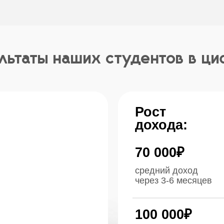
Рост
дохода:
70 000₽
средний доход
через 3-6 месяцев
100 000₽
доход опытных
специалистов через год
5000₽ - 150 000₽
ваш доход от продажи
одного тура