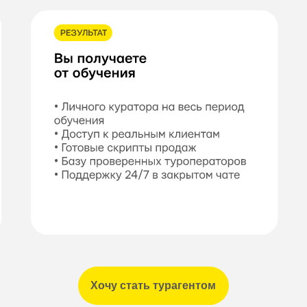
Хочу стать турагентом
аты наших студентов в цифрах