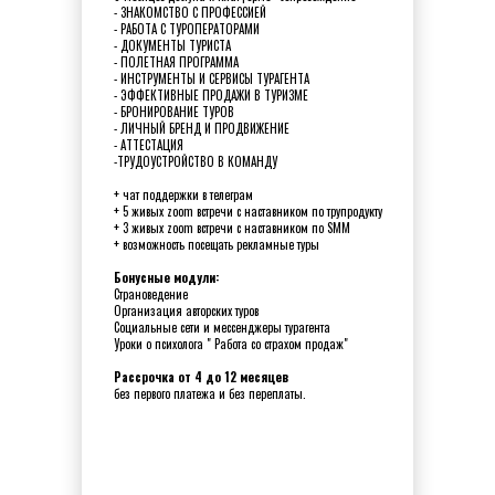
- ЗНАКОМСТВО С ПРОФЕССИЕЙ
- РАБОТА С ТУРОПЕРАТОРАМИ
- ДОКУМЕНТЫ ТУРИСТА
- ПОЛЕТНАЯ ПРОГРАММА
- ИНСТРУМЕНТЫ И СЕРВИСЫ ТУРАГЕНТА
- ЭФФЕКТИВНЫЕ ПРОДАЖИ В ТУРИЗМЕ
- БРОНИРОВАНИЕ ТУРОВ
- ЛИЧНЫЙ БРЕНД И ПРОДВИЖЕНИЕ
- АТТЕСТАЦИЯ
-ТРУДОУСТРОЙСТВО В КОМАНДУ
+ чат поддержки в телеграм
+ 5 живых zoom встречи с наставником по трупродукту
+ 3 живых zoom встречи с наставником по SMM
+ возможность посещать рекламные туры
Бонусные модули:
Страноведение
Организация авторских туров
Социальные сети и мессенджеры турагента
Уроки о психолога " Работа со страхом продаж"
Рассрочка от 4 до 12 месяцев
без первого платежа и без переплаты.