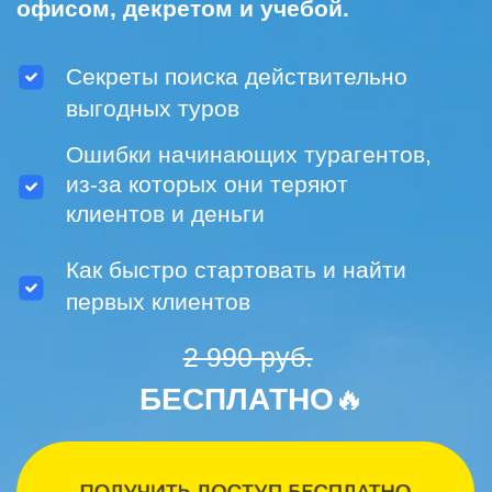
клиентов и деньги
Как быстро стартовать и найти
первых клиентов
2 990 руб.
БЕСПЛАТНО
🔥
00
00
00
:
:
часов
минут
секунд