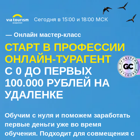
Сегодня в 15:00 и 18:00 МСК
— Онлайн мастер-класс
СТАРТ В ПРОФЕССИИ
ОНЛАЙН-ТУРАГЕНТ
С 0 ДО ПЕРВЫХ
100.000 РУБЛЕЙ НА
00
00
00
:
:
УДАЛЕНКЕ
часов
минут
секунд
Обучим с нуля и поможем заработать
первые деньги уже во время
обучения. Подходит для совмещения с
офисом, декретом и учебой.
Секреты поиска действительно
выгодных туров
Ошибки начинающих турагентов,
из-за которых они теряют